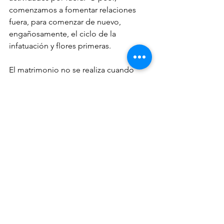
comenzamos a fomentar relaciones 
fuera, para comenzar de nuevo, 
engañosamente, el ciclo de la 
infatuación y flores primeras.
El matrimonio no se realiza cuando 
dices que SI ante el sacerdote el día de 
la boda.  
Es tarea de cada día. 
 Es 
como el pan: el de ayer ya está duro, 
hay que hornear para hoy.  Un 
maravilloso edificio, como vemos ya 
varios en las avenidas, si no es 
habitado y mantenido cada día, 
termina como hospitalillo, o 
vandalizado por los rateros, o casa de 
cucarachas y ratones.  Caná nos habla 
de que la alegría genuina del primer 
día puede seguir.  Solo cuando el 