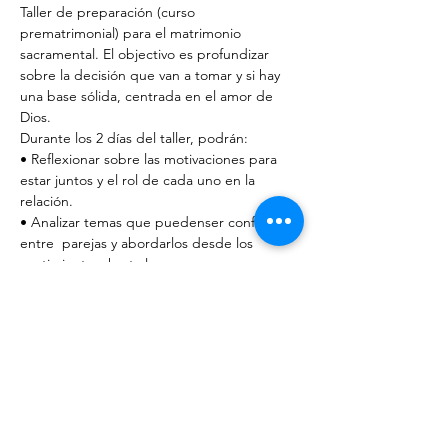
Taller de preparación (curso 
prematrimonial) para el matrimonio 
sacramental. El objectivo es profundizar 
sobre la decisión que van a tomar y si hay 
una base sólida, centrada en el amor de 
Dios. 
Durante los 2 días del taller, podrán: 
• Reflexionar sobre las motivaciones para 
estar juntos y el rol de cada uno en la 
relación. 
• Analizar temas que puedenser conflictivos 
entre  parejas y abordarlos desde los 
sentimientos, hasta lograr una 
comunicación efectiva y afectiva. 
• Reconocer el origen de las dificultades y 
cómo los condicionamientos y los patrones 
de conducta afectan la relación. 
• Mirar la entrega sexual como la máxima 
expresión de comunicación a la que se 
puede llegar. 
Mostrar más