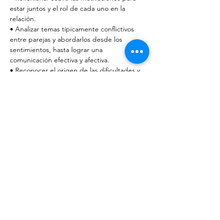
estar juntos y el rol de cada uno en la 
relación. 
• Analizar temas típicamente conflictivos 
entre parejas y abordarlos desde los 
sentimientos, hasta lograr una 
comunicación efectiva y afectiva. 
• Reconocer el origen de las dificultades y 
cómo los condicionamientos y los patrones 
de conducta afectan la relación. 
• Mirar la entrega sexual como la máxima 
expresión de comunicación a la que se 
puede llegar. 
Mostrar más
Compartir este evento