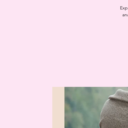
Exp
an