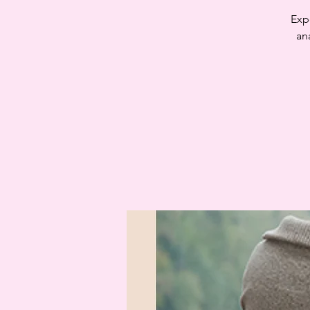
Exp
an